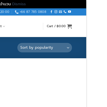
็มจำนวน
Dismiss
 20:00
+66 87 785 0808
ct
Cart /
฿
0.00