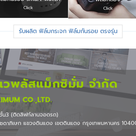
Click
Click
รับผลิต ฟิล์มกระจก ฟิล์มกันรอย ตรงรุ่น
นเวพลัสแม็กซิมั่ม จำกัด
IMUM CO.,LTD.
ั้น3 (ติดลิฟท์ลานจอดรถ)
รัชดาภิเษก แขวงดินแดง เขตดินแดง กรุงเทพมหานคร 1040