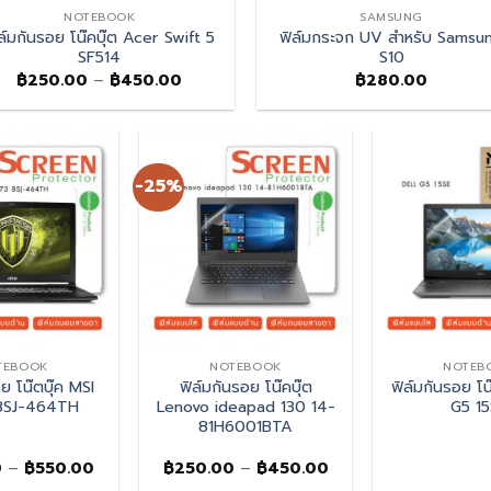
NOTEBOOK
SAMSUNG
ล์มกันรอย โน๊คบุ๊ต Acer Swift 5
ฟิล์มกระจก UV สำหรับ Samsu
SF514
S10
Price
฿
250.00
–
฿
450.00
฿
280.00
range:
฿250.00
through
฿450.00
-25%
TEBOOK
NOTEBOOK
NOTEB
ย โน๊ตบุ๊ค MSI
ฟิล์มกันรอย โน๊คบุ๊ต
ฟิล์มกันรอย โน
8SJ-464TH
Lenovo ideapad 130 14-
G5 1
81H6001BTA
Price
Price
0
–
฿
550.00
฿
250.00
–
฿
450.00
range:
range: