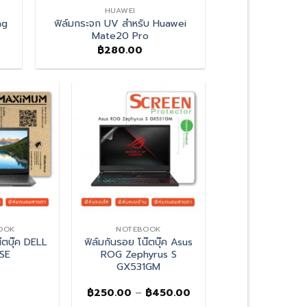
HUAWEI
ng
ฟิล์มกระจก UV สำหรับ Huawei
Mate20 Pro
฿
280.00
OOK
NOTEBOOK
๊ตบุ๊ค DELL
ฟิล์มกันรอย โน๊ตบุ๊ค Asus
5SE
ROG Zephyrus S
GX531GM
Price
฿
250.00
–
฿
450.00
range: