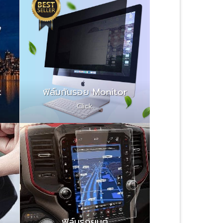
k
ฟิล์มกันรอย Monitor
Click
ฟิล์มรถยนต์