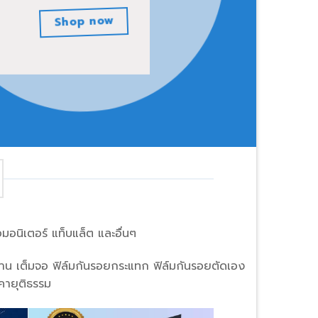
อมอนิเตอร์ แท็บแล็ต และอื่นๆ
ด้าน เต็มจอ ฟิล์มกันรอยกระแทก ฟิล์มกันรอยตัดเอง
คายุติธรรม