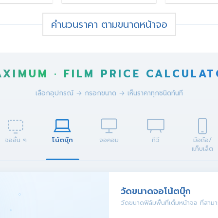
฿300.00
฿250.00
through
through
฿550.00
฿450.00
คำนวนราคา ตามขนาดหน้าจอ
XIMUM · FILM PRICE CALCULA
เลือกอุปกรณ์ → กรอกขนาด → เห็นราคาทุกชนิดทันที
จออื่น ๆ
โน้ตบุ๊ก
จอคอม
ทีวี
มือถือ/
แท็บเล็ต
วัดขนาดจอโน้ตบุ๊ก
วัดขนาดฟิล์มพื้นที่เต็มหน้าจอ ที่สาม
✦