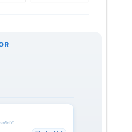
฿250.00
through
฿450.00
TOR
ารถติดได้