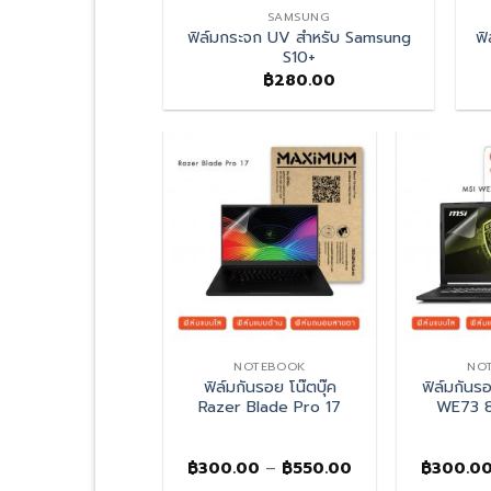
EBOOK
SAMSUNG
โน๊คบุ๊ต HUAWEI
ฟิล์มกระจก UV สำหรับ Samsung
ฟิ
ook D 14
S10+
Price
–
฿
450.00
฿
280.00
range:
฿250.00
through
฿450.00
NOTEBOOK
NOTEBOOK
NO
นรอย โน๊ตบุ๊ค Asus
ฟิล์มกันรอย โน๊ตบุ๊ค
ฟิล์มกันรอ
oBook A571GT-
Razer Blade Pro 17
WE73 
AL197T
Price
Price
.00
–
฿
450.00
฿
300.00
–
฿
550.00
฿
300.0
range:
range: