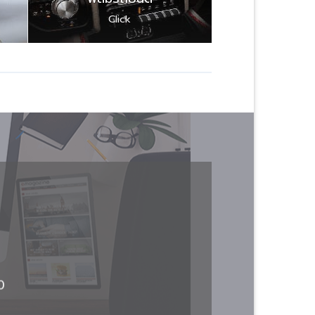
Click
0