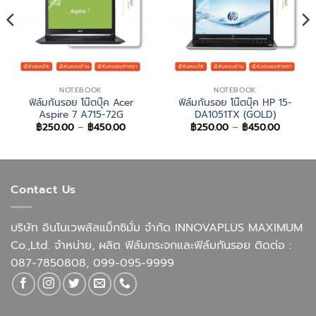
NOTEBOOK
NOTEBOOK
ฟิล์มกันรอย โน๊ตบุ๊ค Acer
ฟิล์มกันรอย โน๊ตบุ๊ค HP 15-
Aspire 7 A715-72G
DA1051TX (GOLD)
Price
Price
฿
250.00
–
฿
450.00
฿
250.00
–
฿
450.00
range:
range:
00
฿250.00
฿250.0
gh
through
through
00
฿450.00
฿450.0
Contact Us
บริษัท อินโนเวพลัสแม็กซิมั่ม จำกัด INNOVAPLUS MAXIMUM
Co.,Ltd. จำหน่าย, ผลิต ฟิล์มกระจกและฟิล์มกันรอย ติดต่อ :
087-7850808, 099-095-9999