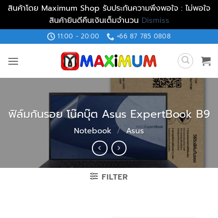
สินค้าโดย Maximum Shop รับประกันความพึงพอใจ : ไม่พอใจ
สินค้ายินดีคืนเงินเต็มจำนวน
Dismiss
Skip
11:00 - 20:00
+66 87 785 0808
to
content
ฟิล์มกันรอย โน๊คบุ๊ต Asus ExpertBook B9
Notebook
/
Asus
FILTER