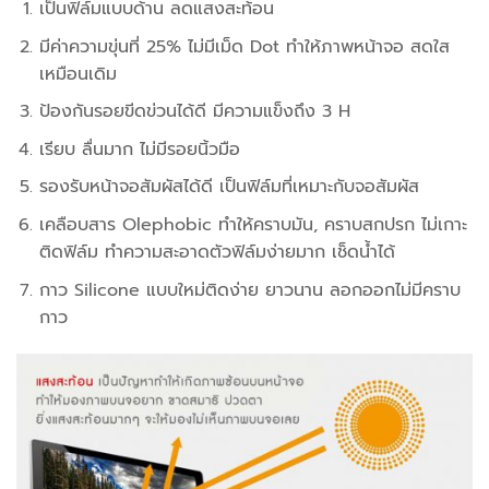
เป็นฟิล์มแบบด้าน ลดแสงสะท้อน
มีค่าความขุ่นที่ 25% ไม่มีเม็ด Dot ทำให้ภาพหน้าจอ สดใส
เหมือนเดิม
ป้องกันรอยขีดข่วนได้ดี มีความแข็งถึง 3 H
เรียบ ลื่นมาก ไม่มีรอยนิ้วมือ
รองรับหน้าจอสัมผัสได้ดี เป็นฟิล์มที่เหมาะกับจอสัมผัส
เคลือบสาร Olephobic ทำให้คราบมัน, คราบสกปรก ไม่เกาะ
ติดฟิล์ม ทำความสะอาดตัวฟิล์มง่ายมาก เช็ดน้ำได้
กาว Silicone แบบใหม่ติดง่าย ยาวนาน ลอกออกไม่มีคราบ
กาว