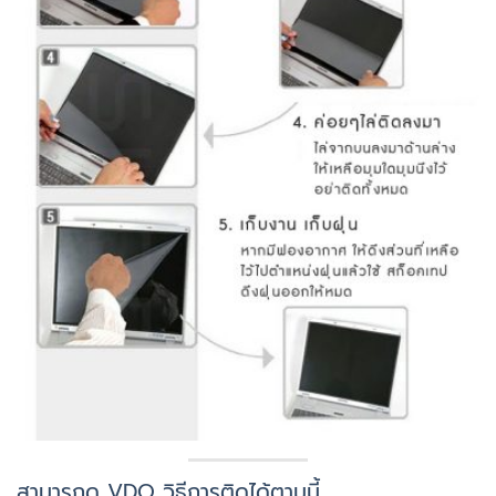
สามารถดู VDO วิธีการติดได้ตามนี้