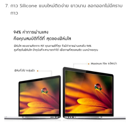
กาว Silicone แบบใหม่ติดง่าย ยาวนาน ลอกออกไม่มีคราบ
กาว