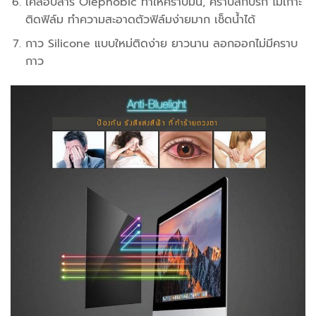
เคลือบสาร Olephobic ทำให้คราบมัน, คราบสกปรก ไม่เกาะ
ติดฟิล์ม ทำความสะอาดตัวฟิล์มง่ายมาก เช็ดน้ำได้
กาว Silicone แบบใหม่ติดง่าย ยาวนาน ลอกออกไม่มีคราบ
กาว