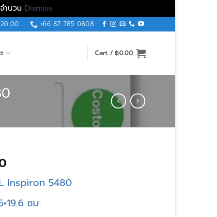
็มจำนวน
Dismiss
 20:00
+66 87 785 0808
ct
Cart /
฿
0.00
80
Price
0
range:
L Inspiron 5480
฿250.00
through
.5×19.6 ซม.
฿450.00