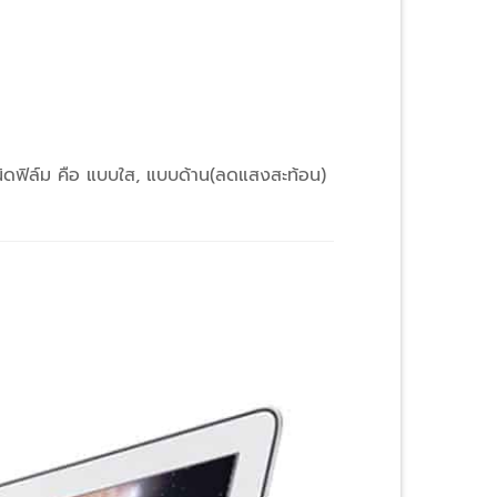
ิดฟิล์ม คือ แบบใส, แบบด้าน(ลดแสงสะท้อน)