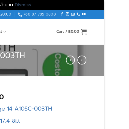
็มจำนวน
Dismiss
 20:00
+66 87 785 0808
ct
Cart /
฿
0.00
C-003TH
Price
0
range:
tige 14 A10SC-003TH
฿250.00
through
×17.4 ซม.
฿450.00