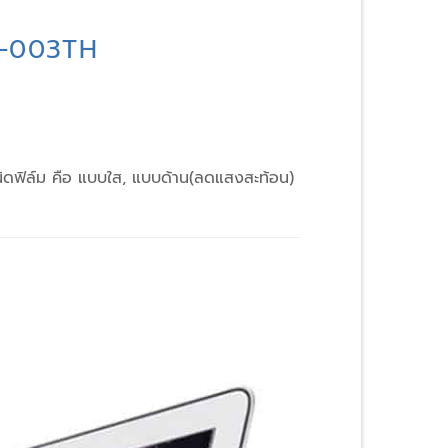
SC-003TH
ิดฟิล์ม คือ แบบใส, แบบด้าน(ลดแสงสะท้อน)