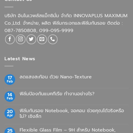
บริษัท อินโนเวพลัสแม็กซิมั่ม จำกัด INNOVAPLUS MAXIMUM
Co.,Ltd. จำหน่าย, ผลิต ฟิล์มกระจกและฟิล์มกันรอย ติดต่อ :
087-7850808, 099-095-9999
Latest News
ลดแสงสะท้อน ด้วย Nano-Texture
17
Feb
No
Comments
on
ฟิล์มป้องกันแบคทีเรีย ทำงานอย่างไร?
14
ลด
Feb
แสง
No
สะท้อน
Comments
ด้วย
on
ฟิล์มกันรอย Notebook, จอคอม ช่วยคุณได้จริงหรือ
Nano-
20
ฟิล์ม
Texture
Apr
ป้องกัน
ไม่? เชิงลึก
แบคทีเรีย
No
ทำงาน
Comments
อย่างไร?
Flexible Glass Film – 9H สำหรับ Notebook,
25
on