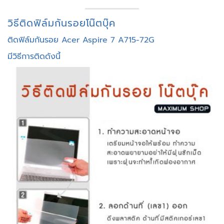
วิธีติดฟิล์มกันรอยโน๊ตบุ๊ค
ติดฟิล์มกันรอย Acer Aspire 7 A715-72G
มีวิธีการติดดังนี้