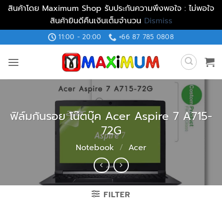
สินค้าโดย Maximum Shop รับประกันความพึงพอใจ : ไม่พอใจ
สินค้ายินดีคืนเงินเต็มจำนวน
Dismiss
Skip
11:00 - 20:00
+66 87 785 0808
to
content
ฟิล์มกันรอย โน๊ตบุ๊ค Acer Aspire 7 A715-
72G
Notebook
/
Acer
FILTER