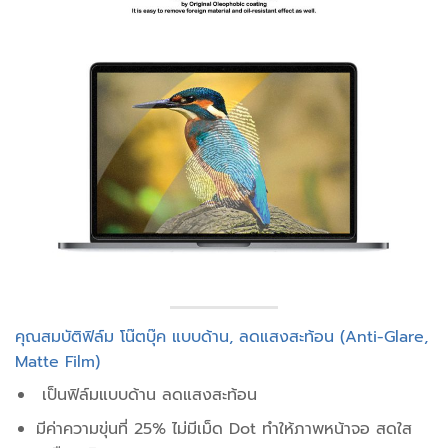
คุณสมบัติฟิล์ม โน๊ตบุ๊ค แบบด้าน, ลดแสงสะท้อน (Anti-Glare,
Matte Film)
เป็นฟิล์มแบบด้าน ลดแสงสะท้อน
มีค่าความขุ่นที่ 25% ไม่มีเม็ด Dot ทำให้ภาพหน้าจอ สดใส