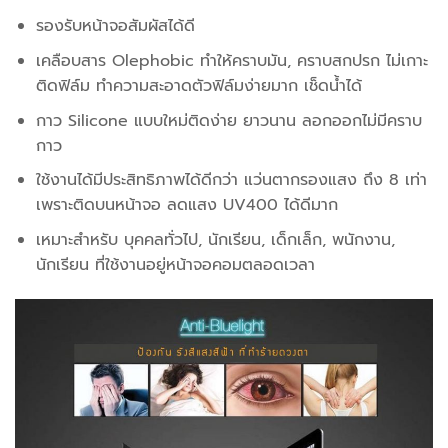
รองรับหน้าจอสัมผัสได้ดี
เคลือบสาร Olephobic ทำให้คราบมัน, คราบสกปรก ไม่เกาะ
ติดฟิล์ม ทำความสะอาดตัวฟิล์มง่ายมาก เช็ดน้ำได้
กาว Silicone แบบใหม่ติดง่าย ยาวนาน ลอกออกไม่มีคราบ
กาว
ใช้งานได้มีประสิทธิภาพได้ดีกว่า แว่นตากรองแสง ถึง 8 เท่า
เพราะติดบนหน้าจอ ลดแสง UV400 ได้ดีมาก
เหมาะสำหรับ บุคคลทั่วไป, นักเรียน, เด็กเล็ก, พนักงาน,
นักเรียน ที่ใช้งานอยู่หน้าจอคอมตลอดเวลา