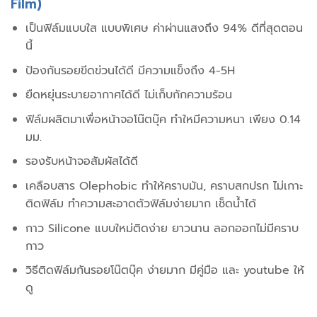
Film)
เป็นฟิล์มแบบใส แบบพิเศษ ค่าผ่านแสงถึง 94% ดีที่สุดตอน
นี้
ป้องกันรอยขีดข่วนได้ดี มีความแข็งถึง 4-5H
ยืดหยุ่นระบายอากาศได้ดี ไม่เก็บกักความร้อน
ฟิล์มผลิตมาเพื่อหน้าจอโน๊ตบุ๊ค ทำใหมีความหนา เพียง 0.14
มม.
รองรับหน้าจอสัมผัสได้ดี
เคลือบสาร Olephobic ทำให้คราบมัน, คราบสกปรก ไม่เกาะ
ติดฟิล์ม ทำความสะอาดตัวฟิล์มง่ายมาก เช็ดน้ำได้
กาว Silicone แบบใหม่ติดง่าย ยาวนาน ลอกออกไม่มีคราบ
กาว
วิธีติดฟิล์มกันรอยโน๊ตบุ๊ค ง่ายมาก มีคู่มือ และ youtube ให้
ดู