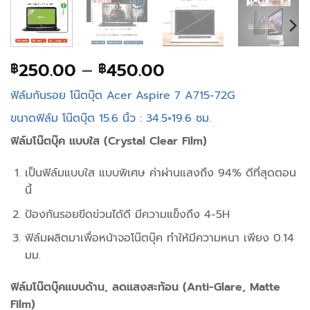
Price
250.00
–
450.00
฿
฿
range:
ฟิล์มกันรอย โน๊ตบุ๊ต Acer Aspire 7 A715-72G
฿250.00
through
ขนาดฟิล์ม โน๊ตบุ๊ต 15.6 นิ้ว : 34.5×19.6 ซม.
฿450.00
ฟิล์มโน๊ตบุ๊ค แบบใส (Crystal Clear Film)
เป็นฟิล์มแบบใส แบบพิเศษ ค่าผ่านแสงถึง 94% ดีที่สุดตอน
นี้
ป้องกันรอยขีดข่วนได้ดี มีความแข็งถึง 4-5H
ฟิล์มผลิตมาเพื่อหน้าจอโน๊ตบุ๊ค ทำให้มีความหนา เพียง 0.14
มม.
ฟิล์มโน๊ตบุ๊คแบบด้าน, ลดแสงสะท้อน (Anti-Glare, Matte
Film)