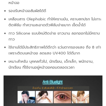
หน้าจอ
รองรับหน้าจอสัมผัสได้ดี
เคลือบสาร Olephobic ทำให้คราบมัน, คราบสกปรก ไม่เกาะ
ติดฟิล์ม ทำความสะอาดตัวฟิล์มง่ายมาก เช็ดน้ำได้
กาว Silicone แบบใหม่ติดง่าย ยาวนาน ลอกออกไม่มีคราบ
กาว
ใช้งานได้มีประสิทธิภาพได้ดีกว่า แว่นตากรองแสง ถึง 8 เท่า
เพราะติดบนหน้าจอ ลดแสง UV400 ได้ดีมาก
เหมาะสำหรับ บุคคลทั่วไป, นักเรียน, เด็กเล็ก, พนักงาน,
นักเรียน ที่ใช้งานอยู่หน้าจอคอมตลอดเวลา