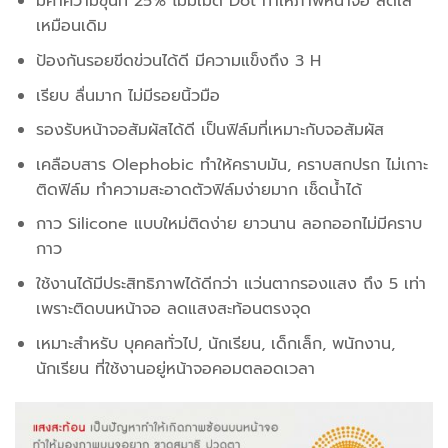
มีค่าความขุ่นที่ 25% ไม่มีเม็ด Dot ทำให้ภาพหน้าจอ สดใส
เหมือนเดิม
ป้องกันรอยขีดข่วนได้ดี มีความแข็งถึง 3 H
เรียบ ลื่นมาก ไม่มีรอยนิ้วมือ
รองรับหน้าจอสัมผัสได้ดี เป็นฟิล์มที่เหมาะกับจอสัมผัส
เคลือบสาร Olephobic ทำให้คราบมัน, คราบสกปรก ไม่เกาะ
ติดฟิล์ม ทำความสะอาดตัวฟิล์มง่ายมาก เช็ดน้ำได้
กาว Silicone แบบใหม่ติดง่าย ยาวนาน ลอกออกไม่มีคราบ
กาว
ใช้งานได้มีประสิทธิภาพได้ดีกว่า แว่นตากรองแสง ถึง 5 เท่า
เพราะติดบนหน้าจอ ลดแสงสะท้อนตรงจุด
เหมาะสำหรับ บุคคลทั่วไป, นักเรียน, เด็กเล็ก, พนักงาน,
นักเรียน ที่ใช้งานอยู่หน้าจอคอมตลอดเวลา