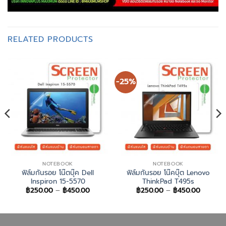
RELATED PRODUCTS
-25%
NOTEBOOK
NOTEBOOK
ฟิล์มกันรอย โน๊ตบุ๊ค Dell
ฟิล์มกันรอย โน๊คบุ๊ต Lenovo
Inspiron 15-5570
ThinkPad T495s
Price
Price
฿
250.00
–
฿
450.00
฿
250.00
–
฿
450.00
range:
range:
00
฿250.00
฿250.0
gh
through
through
00
฿450.00
฿450.0