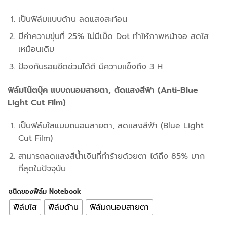
เป็นฟิล์มแบบด้าน ลดแสงสะท้อน
มีค่าความขุ่นที่ 25% ไม่มีเม็ด Dot ทำให้ภาพหน้าจอ สดใส
เหมือนเดิม
ป้องกันรอยขีดข่วนได้ดี มีความแข็งถึง 3 H
ฟิล์มโน๊ตบุ๊ค แบบถนอมสายตา, ตัดแสงสีฟ้า (Anti-Blue
Light Cut Film)
เป็นฟิล์มใสแบบถนอมสายตา, ลดแสงสีฟ้า (Blue Light
Cut Film)
สามารถลดแสงสีน้ำเงินที่ทำร้ายด้วยตา ได้ถึง 85% มาก
ที่สุดในปัจจุบัน
ชนิดของฟิล์ม Notebook
ฟิล์มใส
ฟิล์มด้าน
ฟิล์มถนอมสายตา