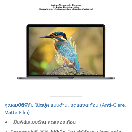
คุณสมบัติฟิล์ม โน๊ตบุ๊ค แบบด้าน, ลดแสงสะท้อน (Anti-Glare,
Matte Film)
เป็นฟิล์มแบบด้าน ลดแสงสะท้อน