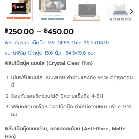
Price
250.00
–
450.00
฿
฿
range:
ฟิล์มกันรอย โน๊ตบุ๊ค MSI GF65 Thin 9SD-014TH
฿250.00
through
ขนาดฟิล์ม โน๊ตบุ๊ต 15.6 นิ้ว : 34.5×19.6 ซม.
฿450.00
ฟิล์มโน๊ตบุ๊ค แบบใส (Crystal Clear Film)
เป็นฟิล์มแบบใส แบบพิเศษ ค่าผ่านแสงถึง 94% ดีที่สุดตอน
นี้
ป้องกันรอยขีดข่วนได้ดี มีความแข็งถึง 4-5H
ฟิล์มผลิตมาเพื่อหน้าจอโน๊ตบุ๊ค ทำให้มีความหนา เพียง 0.14
มม.
ฟิล์มโน๊ตบุ๊คแบบด้าน, ลดแสงสะท้อน (Anti-Glare, Matte
Film)