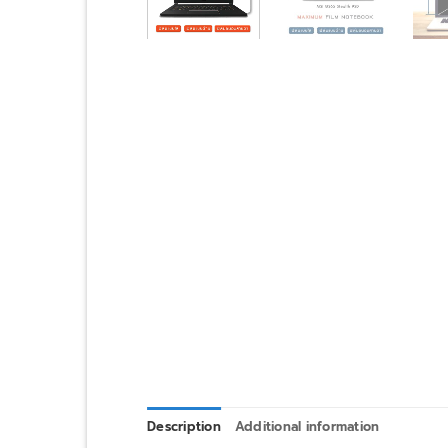
Description
Additional information