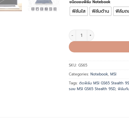
ชนิดของฟิล์ม Notebook
ฟิล์มใส
ฟิล์มด้าน
ฟิล์ม
ฟิล์มกันรอย โน๊ตบุ๊ค MSI GS65 
SKU:
GS65
Categories:
Notebook
,
MSI
Tags:
ติดฟิล์ม MSI GS65 Stealth 9
รอย MSI GS65 Stealth 9SD
,
ฟิล์ม