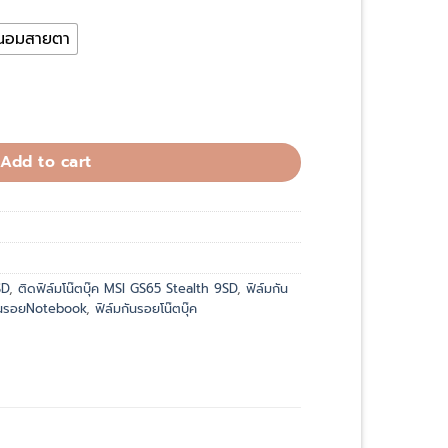
ถนอมสายตา
Stealth 9SD quantity
Add to cart
SD
,
ติดฟิล์มโน๊ตบุ๊ค MSI GS65 Stealth 9SD
,
ฟิล์มกัน
กันรอยNotebook
,
ฟิล์มกันรอยโน๊ตบุ๊ค