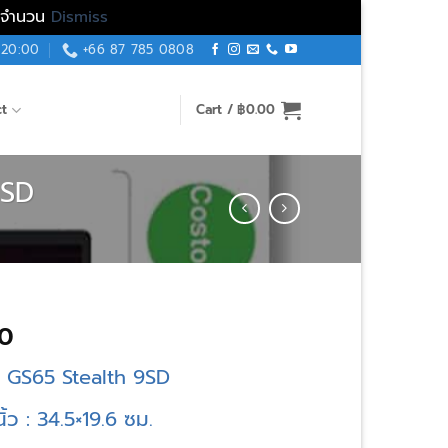
็มจำนวน
Dismiss
 20:00
+66 87 785 0808
ct
Cart /
฿
0.00
9SD
Price
0
range:
SI GS65 Stealth 9SD
฿250.00
through
ิ้ว : 34.5×19.6 ซม.
฿450.00