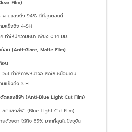
Clear Film)
าผ่านแสงถึง 94% ดีที่สุดตอนนี้
วามแข็งถึง 4-5H
ุ๊ค ทำให้มีความหนา เพียง 0.14 มม.
ะท้อน (Anti-Glare, Matte Film)
ท้อน
เม็ด Dot ทำให้ภาพหน้าจอ สดใสเหมือนเดิม
วามแข็งถึง 3 H
 ตัดแสงสีฟ้า (Anti-Blue Light Cut Film)
 ลดแสงสีฟ้า (Blue Light Cut Film)
้ายด้วยตา ได้ถึง 85% มากที่สุดในปัจจุบัน