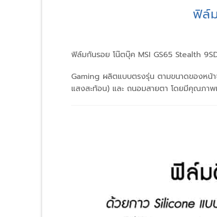
ฟิล์
ฟิล์มกันรอย โน๊ตบุ๊ค
MSI GS65 Stealth 9S
Gaming ผลิตแบบตรงรุ่น ตามขนาดของหน้าจอ 
แสงสะท้อน) และ ถนอมสายตา โดยมีคุณภาพแตก