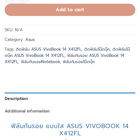
Add to cart
SKU:
N/A
Category:
Asus
Tags:
ติดฟิล์ม ASUS VivoBook 14 X412FL
,
ติดฟิล์มโน๊ตบุ๊ค
,
ติดฟิล์มโน๊
ตบุ๊ค ASUS VivoBook 14 X412FL
,
ฟิล์มกันรอย ASUS VivoBook 14
X412FL
,
ฟิล์มกันรอยNotebook
,
ฟิล์มกันรอยโน๊ตบุ๊ค
Description
Additional information
ฟิล์มกันรอย แบบใส ASUS VIVOBOOK 14
X412FL