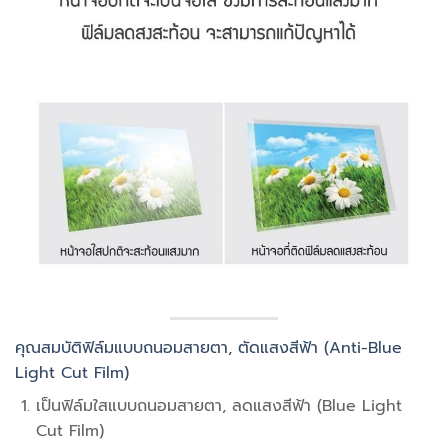
คุณสมบัติฟิล์มแบบถนอมสายตา, ตัดแสงสีฟ้า (Anti-Blue
Light Cut Film)
เป็นฟิล์มใสแบบถนอมสายตา, ลดแสงสีฟ้า (Blue Light
Cut Film)