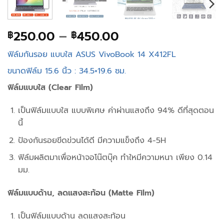
Price
250.00
–
450.00
฿
฿
range:
ฟิล์มกันรอย แบบใส ASUS VivoBook 14 X412FL
฿250.00
through
ขนาดฟิล์ม 15.6 นิ้ว : 34.5×19.6 ซม.
฿450.00
ฟิล์มแบบใส (Clear Film)
เป็นฟิล์มแบบใส แบบพิเศษ ค่าผ่านแสงถึง 94% ดีที่สุดตอน
นี้
ป้องกันรอยขีดข่วนได้ดี มีความแข็งถึง 4-5H
ฟิล์มผลิตมาเพื่อหน้าจอโน๊ตบุ๊ค ทำใหมีความหนา เพียง 0.14
มม.
ฟิล์มแบบด้าน, ลดแสงสะท้อน (Matte Film)
เป็นฟิล์มแบบด้าน ลดแสงสะท้อน