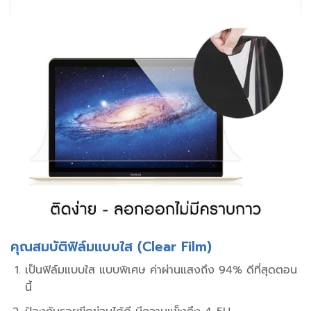
คุณสมบัติฟิล์มแบบใส (Clear Film)
เป็นฟิล์มแบบใส แบบพิเศษ ค่าผ่านแสงถึง 94% ดีที่สุดตอน
นี้