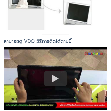
สามารถดู VDO วิธีการติดได้ตามนี้