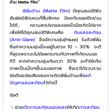
ด้าน
Matte Film”
ฟิล์มด้าน (Matte Film)
มีคุณสมบัติผิว
สัมผัสมีลักษณะที่ลื่นพิเศษ ป้องกันรอยขีดข่วน
ได้ดี, คราบสกปรกและรอยนิ้วมือเกิดได้ยาก
เพื่อให้ได้คุณสมบัติพิเศษคือ
กันแสงสะท้อน
(Anti-Glare)
จึงมีความขุ่น(Haze) ในตัวฟิล์ม
ซึ่งค่าความมขุ่นนี้จะอยู่ในช่วง 10 – 30% จะดี
ที่สุดเพราะจะไม่มีผลกระทบกับภาพที่เกิดบนจอ
ทีวี หากค่าความขุ่นเกินกว่า 30% จะทำให้เกิด
ภาพเป็นเม็ดๆขึ้นบนจอภาพ ซึ่งเราได้รวบรวม
ข้อดีและข้อเสียของการติดฟิล์มด้านเพื่อ
แก้
ปัญหาแสงสะท้อน
ไว้ดังนี้
ข้อดี
ช่วย
ตัดการสะท้อนของแสง
ให้เกิด
การสะท้อน