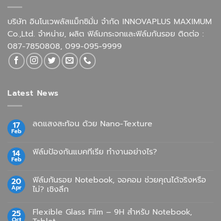
บริษัท อินโนเวพลัสแม็กซิมั่ม จำกัด INNOVAPLUS MAXIMUM
Co.,Ltd. จำหน่าย, ผลิต ฟิล์มกระจกและฟิล์มกันรอย ติดต่อ :
087-7850808, 099-095-9999
Latest News
ลดแสงสะท้อน ด้วย Nano-Texture
17
Feb
No
Comments
on
ฟิล์มป้องกันแบคทีเรีย ทำงานอย่างไร?
14
ลด
Feb
แสง
No
สะท้อน
Comments
ด้วย
on
ฟิล์มกันรอย Notebook, จอคอม ช่วยคุณได้จริงหรือ
Nano-
20
ฟิล์ม
Texture
Apr
ป้องกัน
ไม่? เชิงลึก
แบคทีเรีย
No
ทำงาน
Comments
อย่างไร?
Flexible Glass Film – 9H สำหรับ Notebook,
25
on
ฟิล์ม
Oct