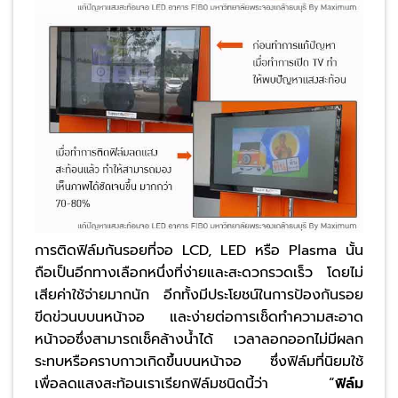
การติดฟิล์มกันรอยที่จอ LCD, LED หรือ Plasma นั้น
ถือเป็นอีกทางเลือกหนึ่งที่ง่ายและสะดวกรวดเร็ว โดยไม่
เสียค่าใช้จ่ายมากนัก อีกทั้งมีประโยชน์ในการป้องกันรอย
ขีดข่วนบบนหน้าจอ และง่ายต่อการเช็ดทำความสะอาด
หน้าจอซึ่งสามารถเช็คล้างน้ำได้ เวลาลอกออกไม่มีผลก
ระทบหรือคราบกาวเกิดขึ้นบนหน้าจอ ซึ่งฟิล์มที่นิยมใช้
เพื่อลดแสงสะท้อนเราเรียกฟิล์มชนิดนี้ว่า “
ฟิล์ม